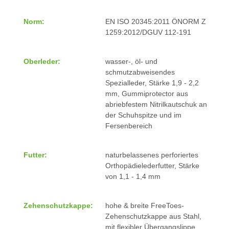
Norm:
EN ISO 20345:2011 ÖNORM Z
1259:2012/DGUV 112-191
Oberleder:
wasser-, öl- und
schmutzabweisendes
Spezialleder, Stärke 1,9 - 2,2
mm, Gummiprotector aus
abriebfestem Nitrilkautschuk an
der Schuhspitze und im
Fersenbereich
Futter:
naturbelassenes perforiertes
Orthopädielederfutter, Stärke
von 1,1 - 1,4 mm
Zehenschutzkappe:
hohe & breite FreeToes-
Zehenschutzkappe aus Stahl,
mit flexibler Übergangslippe