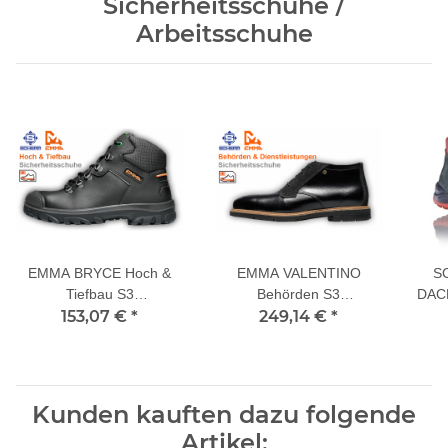
Sicherheitsschuhe /
Arbeitsschuhe
EMMA BRYCE Hoch &
EMMA VALENTINO
S
Tiefbau S3
Behörden S3
DAC
Sicherheitsschuhe
153,07 €
*
Sicherheitsschuhe
249,14 €
*
Kunden kauften dazu folgende
Artikel: