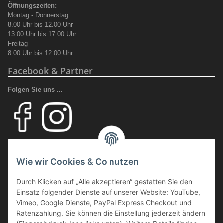
Öffnungszeiten:
Montag - Donnerstag
8.00 Uhr bis 12.00 Uhr
13.00 Uhr bis 17.00 Uhr
Freitag
8.00 Uhr bis 12.00 Uhr
Facebook & Partner
Folgen Sie uns ...
Ihr Fachhandel für Transport und Verladung, sowie Sicherheitsschuhe
und Arbeitsschutz.
Wie wir Cookies & Co nutzen
Wir führen eine große Auswahl an qualitativ hochwertigen Arbeits- und
Sicherheitsschuhen. Unter anderem
SCHÜTZE SCHUHE, SOLID
Durch Klicken auf „Alle akzeptieren“ gestatten Sie den
GEAR
oder auch
GIASCO.
Einsatz folgender Dienste auf unserer Website: YouTube,
Vimeo, Google Dienste, PayPal Express Checkout und
Ratenzahlung. Sie können die Einstellung jederzeit ändern
Webmaster Directory