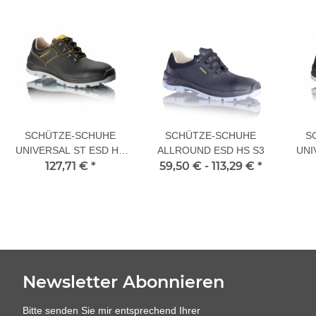
SCHÜTZE-SCHUHE
SCHÜTZE-SCHUHE
S
UNIVERSAL ST ESD HS
ALLROUND ESD HS S3
UNI
127,71 €
S3
*
59,50 € -
113,29 €
*
Newsletter Abonnieren
Bitte senden Sie mir entsprechend Ihrer