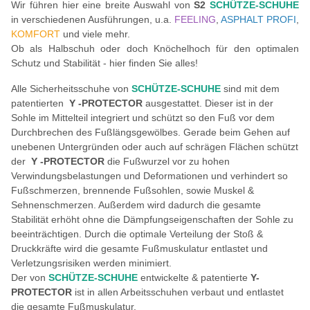
Wir führen hier eine breite Auswahl von
S2
SCHÜTZE-SCHUHE
in verschiedenen Ausführungen, u.a.
FEELING
,
ASPHALT PROFI
,
KOMFORT
und viele mehr.
Ob als Halbschuh oder doch Knöchelhoch für den optimalen
Schutz und Stabilität - hier finden Sie alles!
Alle Sicherheitsschuhe von
SCHÜTZE-SCHUHE
sind mit dem
patentierten
Y -PROTECTOR
ausgestattet. Dieser ist in der
Sohle im Mittelteil integriert und schützt so den Fuß vor dem
Durchbrechen des Fußlängsgewölbes. Gerade beim Gehen auf
unebenen Untergründen oder auch auf schrägen Flächen schützt
der
Y -PROTECTOR
die Fußwurzel vor zu hohen
Verwindungsbelastungen und Deformationen und verhindert so
Fußschmerzen, brennende Fußsohlen, sowie Muskel &
Sehnenschmerzen. Außerdem wird dadurch die gesamte
Stabilität erhöht ohne die Dämpfungseigenschaften der Sohle zu
beeinträchtigen. Durch die optimale Verteilung der Stoß &
Druckkräfte wird die gesamte Fußmuskulatur entlastet und
Verletzungsrisiken werden minimiert.
Der von
SCHÜTZE-SCHUHE
entwickelte & patentierte
Y-
PROTECTOR
ist in allen Arbeitsschuhen verbaut und entlastet
die gesamte Fußmuskulatur.