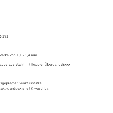
2-191
Stärke von 1,1 - 1,4 mm
pe aus Stahl, mit flexibler Übergangslippe
usgeprägter Senkfußstütze
ktiv, antibakteriell & waschbar