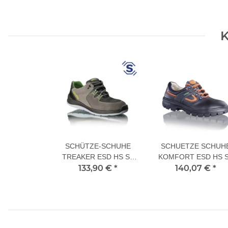
K
SCHÜTZE-SCHUHE
SCHUETZE SCHUH
TREAKER ESD HS S3
KOMFORT ESD HS 
133,90 €
43 L
*
140,07 €
43 XL
*