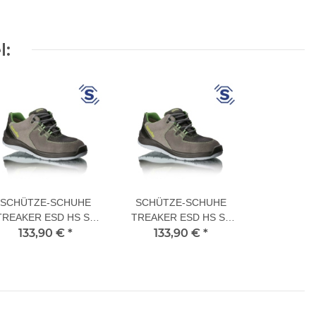
l:
SCHÜTZE-SCHUHE
SCHÜTZE-SCHUHE
TREAKER ESD HS S3
TREAKER ESD HS S3
133,90 €
40 L
*
133,90 €
46 L
*