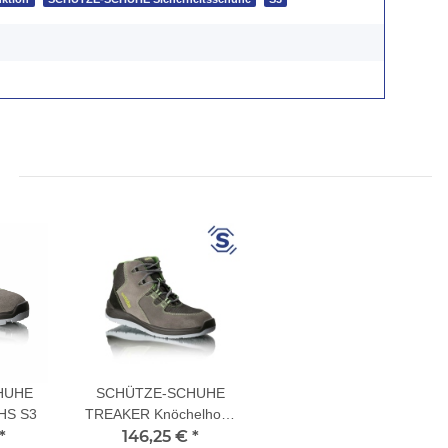
HUHE
SCHÜTZE-SCHUHE
HS S3
TREAKER Knöchelhoch
*
146,25 €
ESD KH S3
*