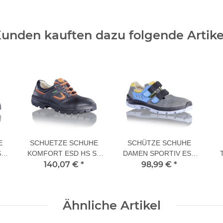
unden kauften dazu folgende Artike
E
SCHUETZE SCHUHE
SCHÜTZE SCHUHE
S3
KOMFORT ESD HS S3
DAMEN SPORTIV ESD
140,07 €
44 XL
*
98,99 €
SA S1 40 L
*
Ähnliche Artikel