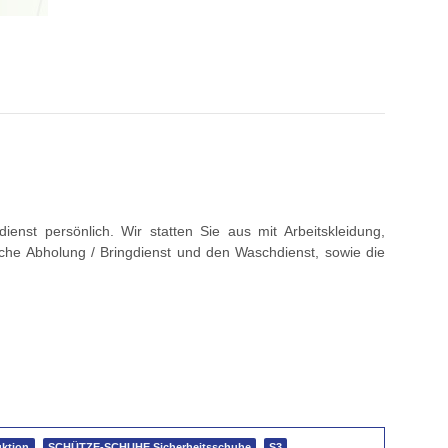
nst persönlich. Wir statten Sie aus mit Arbeitskleidung,
che Abholung / Bringdienst und den Waschdienst, sowie die
uktion
SCHÜTZE-SCHUHE Sicherheitsschuhe
S3