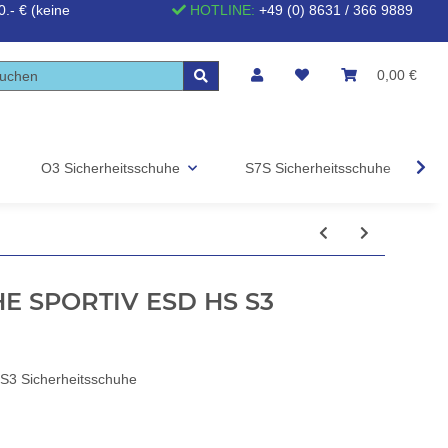
.- € (keine
HOTLINE:
+49 (0) 8631 / 366 9889
0,00 €
O3 Sicherheitsschuhe
S7S Sicherheitsschuhe
S
E SPORTIV ESD HS S3
 Sicherheitsschuhe