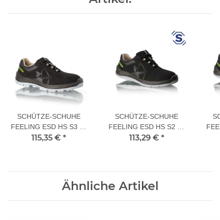
SCHÜTZE-SCHUHE
SCHÜTZE-SCHUHE
S
FEELING ESD HS S3 42
FEELING ESD HS S2 42
FEE
115,35 €
L
*
113,29 €
L
*
Ähnliche Artikel