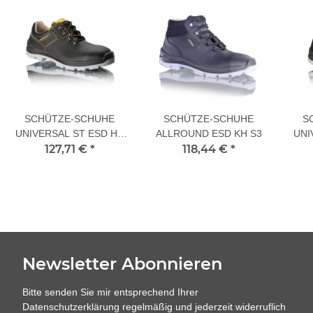
SCHÜTZE-SCHUHE
SCHÜTZE-SCHUHE
S
UNIVERSAL ST ESD HS
ALLROUND ESD KH S3
UNI
127,71 €
S3
*
118,44 €
*
Newsletter Abonnieren
Bitte senden Sie mir entsprechend Ihrer
Datenschutzerklärung
regelmäßig und jederzeit widerruflich