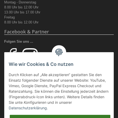
Montag - Donnerstag
8.00 Uhr bis 12.00 Uhr
13.00 Uhr bis 17.00 Uhr
Freitag
8.00 Uhr bis 12.00 Uhr
Facebook & Partner
Folgen Sie uns ...
Wie wir Cookies & Co nutzen
Ihr Fachhandel für Transport und Verladung, sowie Sicherheitsschuhe
Durch Klicken auf „Alle akzeptieren“ gestatten Sie den
und Arbeitsschutz.
Einsatz folgender Dienste auf unserer Website: YouTube,
Wir führen eine große Auswahl an qualitativ hochwertigen Arbeits- und
Vimeo, Google Dienste, PayPal Express Checkout und
Sicherheitsschuhen. Unter anderem
SCHÜTZE SCHUHE, SOLID
Ratenzahlung. Sie können die Einstellung jederzeit ändern
GEAR
oder auch
GIASCO.
(Fingerabdruck-Icon links unten). Weitere Details finden
Sie unte
Konfigurieren
und in unserer
Datenschutzerklärung
.
Webmaster Directory
https://deinshop.eu