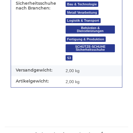
Sicherheitsschuhe
Bau & Technologie
nach Branchen:
Metall Verarbeitung
Logistik & Transport
Behörden &
Dienstleistungen
Fertigung & Produktion
SCHÜTZE-SCHUHE
Sicherheitsschuhe
S3
Versandgewicht:
2,00 kg
Artikelgewicht:
2,00
kg