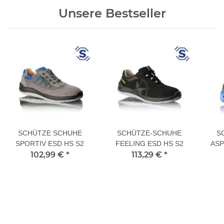
Unsere Bestseller
SCHÜTZE SCHUHE
SCHÜTZE-SCHUHE
S
SPORTIV ESD HS S2
FEELING ESD HS S2
ASP
102,99 €
*
113,29 €
*