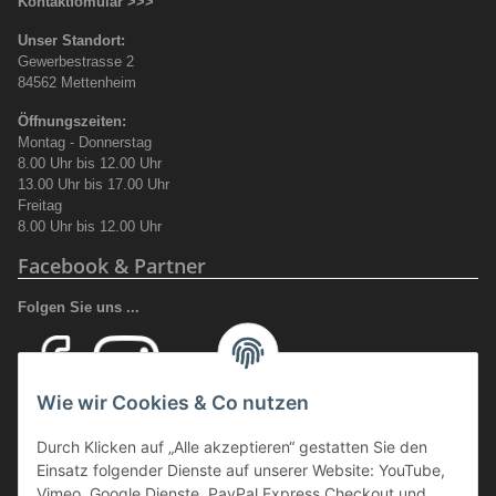
Kontaktfomular >>>
Unser Standort:
Gewerbestrasse 2
84562 Mettenheim
Öffnungszeiten:
Montag - Donnerstag
8.00 Uhr bis 12.00 Uhr
13.00 Uhr bis 17.00 Uhr
Freitag
8.00 Uhr bis 12.00 Uhr
Facebook & Partner
Folgen Sie uns ...
Wie wir Cookies & Co nutzen
Ihr Fachhandel für Transport und Verladung, sowie Sicherheitsschuhe
Durch Klicken auf „Alle akzeptieren“ gestatten Sie den
und Arbeitsschutz.
Einsatz folgender Dienste auf unserer Website: YouTube,
Wir führen eine große Auswahl an qualitativ hochwertigen Arbeits- und
Vimeo, Google Dienste, PayPal Express Checkout und