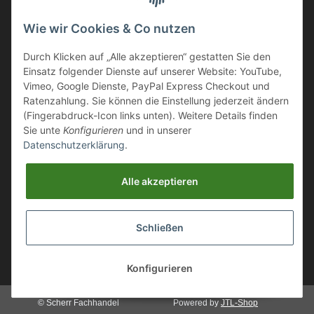
Wie wir Cookies & Co nutzen
Ihr Fachhandel für Transport und Verladung, sowie Sicherheitsschuhe
Durch Klicken auf „Alle akzeptieren“ gestatten Sie den
und Arbeitsschutz.
Einsatz folgender Dienste auf unserer Website: YouTube,
Wir führen eine große Auswahl an qualitativ hochwertigen Arbeits- und
Vimeo, Google Dienste, PayPal Express Checkout und
Sicherheitsschuhen. Unter anderem
SCHÜTZE SCHUHE, SOLID
Ratenzahlung. Sie können die Einstellung jederzeit ändern
GEAR
oder auch
GIASCO.
(Fingerabdruck-Icon links unten). Weitere Details finden
Sie unte
Konfigurieren
und in unserer
Datenschutzerklärung
.
Webmaster Directory
https://deinshop.eu
Alle akzeptieren
Arbeitsschuhe / Sicherheitsschuhe Online Shop
Schließen
Aluminium Transportboxen / ALU Stauboxen / Aluminium
Auffahrrampen
Konfigurieren
* Alle Preise inkl. gesetzlicher USt., zzgl.
Versand
© Scherr Fachhandel
Powered by
JTL-Shop