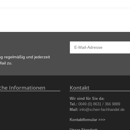
ng
regelmäßig und jederzeit
ail zu.
iche Informationen
Kontakt
Wir sind für Sie da:
z
Tel.:
0049 (0) 8631 / 366 9889
Mail:
info@scherr-fachhandel.de
Kontaktfomular >>>
Unser Standort: