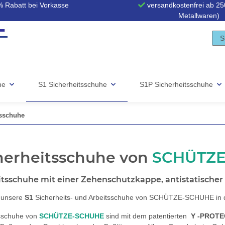
 Rabatt bei Vorkasse
versandkostenfrei ab 250
Metallwaren)
he
S1 Sicherheitsschuhe
S1P Sicherheitsschuhe
sschuhe
herheitsschuhe von
SCHÜTZ
itsschuhe mit einer Zehenschutzkappe, antistatischer
e unsere
S1
Sicherheits- und Arbeitsschuhe von SCHÜTZE-SCHUHE in
tsschuhe von
SCHÜTZE-SCHUHE
sind mit dem patentierten
Y -PROT