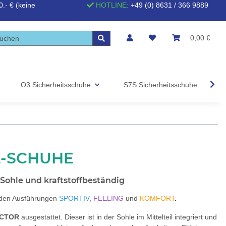
.- € (keine
HOTLINE:
+49 (0) 8631 / 366 9889
0,00 €
O3 Sicherheitsschuhe
S7S Sicherheitsschuhe
S
E-SCHUHE
 Sohle und kraftstoffbeständig
 den Ausführungen
SPORTIV
,
FEELING
und
KOMFORT
.
ECTOR
ausgestattet. Dieser ist in der Sohle im Mittelteil integriert und