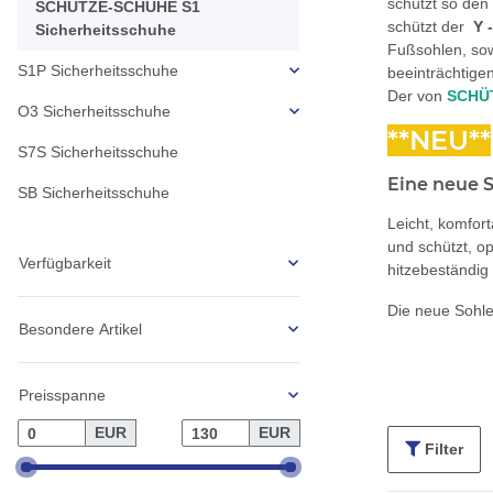
schützt so de
SCHÜTZE-SCHUHE S1
schützt der
Y
Sicherheitsschuhe
Fußsohlen, sow
S1P Sicherheitsschuhe
beeinträchtige
Der von
SCHÜ
O3 Sicherheitsschuhe
**NEU**
S7S Sicherheitsschuhe
Eine neue S
SB Sicherheitsschuhe
Leicht, komfort
und schützt, op
Verfügbarkeit
hitzebeständig
Die neue Sohle
Besondere Artikel
Preisspanne
EUR
EUR
Filter