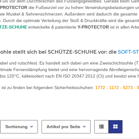
n Fuß vor dem Durchbrechen des Fußlängsgewölbes. Gerade beim Geh
 -PROTECTOR
die Fußwurzel vor zu hohen Verwindungsbelastungen u
ie Muskel & Sehnenschmerzen. Außerdem wird dadurch die gesamte St
n. Durch die optimale Verteilung der Stoß & Druckkräfte wird die gesam
TZE-SCHUHE
entwickelte & patentierte
Y-PROTECTOR
ist in allen Ar
ohle stellt sich bei SCHÜTZE-SCHUHE vor: die
SOFT-S
abel und rutschfest. Es handelt sich dabei um eine Zweischichtsohle (T
timale Fersendämpfung bietet und eine hervorragende Abrolleigenschaft b
 bis 120°C, kälteisoliert nach EN ISO 20347:2012 (CI) und besitzt e
 ist zu finden bei folgenden Sicherheitsschuhen:
1772 - 1172 - 5273 - 
Sortierung
Artikel pro Seite