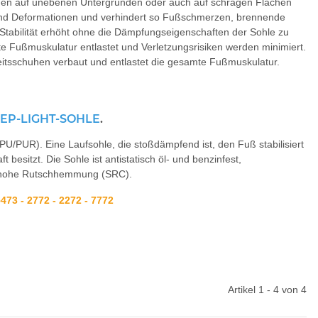
en auf unebenen Untergründen oder auch auf schrägen Flächen
nd Deformationen und verhindert so Fußschmerzen, brennende
abilität erhöht ohne die Dämpfungseigenschaften der Sohle zu
te Fußmuskulatur entlastet und Verletzungsrisiken werden minimiert.
beitsschuhen verbaut und entlastet die gesamte Fußmuskulatur.
TEP-LIGHT-SOHLE
.
PU/PUR). Eine Laufsohle, die stoßdämpfend ist, den Fuß stabilisiert
esitzt. Die Sohle ist antistatisch öl- und benzinfest,
ine hohe Rutschhemmung (SRC).
5473 - 2772 - 2272 - 7772
Artikel 1 - 4 von 4