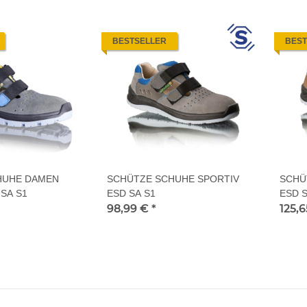
BESTSELLER
BEST
HUHE DAMEN
SCHÜTZE SCHUHE SPORTIV
SCHÜ
SA S1
ESD SA S1
ESD 
98,99 €
*
125,