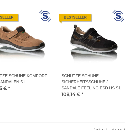
SELLER
BESTSELLER
TZE SCHUHE KOMFORT
SCHÜTZE SCHUHE
SANDALEN S1
SICHERHEITSSCHUHE /
65 €
*
SANDALE FEELING ESD HS S1
108,14 €
*
Artikel 1 - 4 von 4