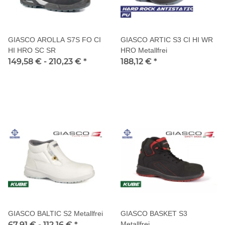
GIASCO AROLLA S7S FO CI
GIASCO ARTIC S3 CI HI WR
HI HRO SC SR
HRO Metallfrei
149,58 € -
210,23 €
*
188,12 €
*
GIASCO BALTIC S2 Metallfrei
GIASCO BASKET S3
67,91 € -
112,16 €
*
Metallfrei