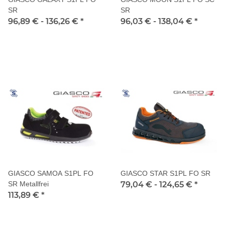
SR
SR
96,89 € -
136,26 €
*
96,03 € -
138,04 €
*
GIASCO SAMOA S1PL FO
GIASCO STAR S1PL FO SR
SR Metallfrei
79,04 € -
124,65 €
*
113,89 €
*