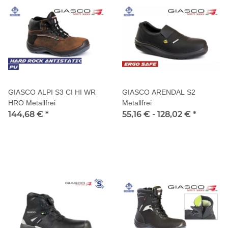
GIASCO ALPI S3 CI HI WR
GIASCO ARENDAL S2
HRO Metallfrei
Metallfrei
144,68 €
*
55,16 € -
128,02 €
*