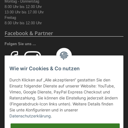
Montag - Donnerstag
8.00 Uhr bis 12.00 Uhr
13.00 Uhr bis 17.00 Uhr
Freitag
8.00 Uhr bis 12.00 Uhr
Facebook & Partner
Folgen Sie uns ...
Wie wir Cookies & Co nutzen
Ihr Fachhandel für Transport und Verladung, sowie Sicherheitsschuhe
Durch Klicken auf „Alle akzeptieren“ gestatten Sie den
und Arbeitsschutz.
Einsatz folgender Dienste auf unserer Website: YouTube,
Wir führen eine große Auswahl an qualitativ hochwertigen Arbeits- und
Vimeo, Google Dienste, PayPal Express Checkout und
Sicherheitsschuhen. Unter anderem
SCHÜTZE SCHUHE, SOLID
Ratenzahlung. Sie können die Einstellung jederzeit ändern
GEAR
oder auch
GIASCO.
(Fingerabdruck-Icon links unten). Weitere Details finden
Sie unte
Konfigurieren
und in unserer
Datenschutzerklärung
.
Webmaster Directory
https://deinshop.eu