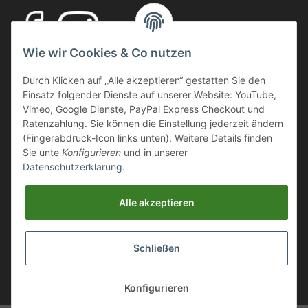
Wie wir Cookies & Co nutzen
Ihr Fachhandel für Transport und Verladung, sowie Sicherheitsschuhe
Durch Klicken auf „Alle akzeptieren“ gestatten Sie den
und Arbeitsschutz.
Einsatz folgender Dienste auf unserer Website: YouTube,
Wir führen eine große Auswahl an qualitativ hochwertigen Arbeits- und
Vimeo, Google Dienste, PayPal Express Checkout und
Sicherheitsschuhen. Unter anderem
SCHÜTZE SCHUHE, SOLID
Ratenzahlung. Sie können die Einstellung jederzeit ändern
GEAR
oder auch
GIASCO.
(Fingerabdruck-Icon links unten). Weitere Details finden
Sie unte
Konfigurieren
und in unserer
Datenschutzerklärung
.
Webmaster Directory
https://deinshop.eu
Alle akzeptieren
Arbeitsschuhe / Sicherheitsschuhe Online Shop
Schließen
Aluminium Transportboxen / ALU Stauboxen / Aluminium
Auffahrrampen
Konfigurieren
* Alle Preise inkl. gesetzlicher USt., zzgl.
Versand