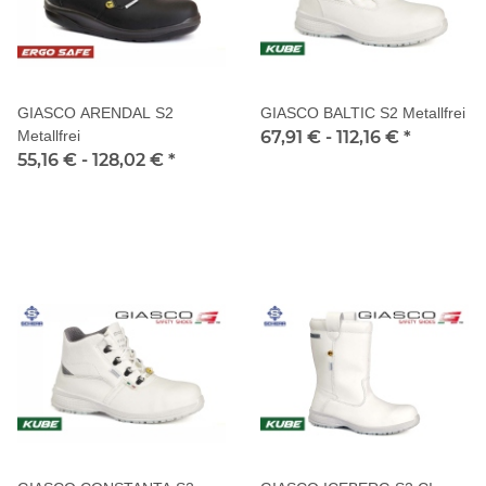
GIASCO ARENDAL S2
GIASCO BALTIC S2 Metallfrei
Metallfrei
67,91 € -
112,16 €
*
55,16 € -
128,02 €
*