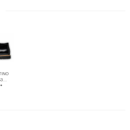
TINO
S3
huhe
€
*