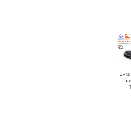
EMMA
Tra
Sic