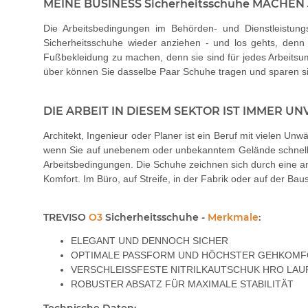
MEINE BUSINESS Sicherheitsschuhe MACHEN
Die Arbeitsbedingungen im Behörden- und Dienstleistung
Sicherheitsschuhe wieder anziehen - und los gehts, den
Fußbekleidung zu machen, denn sie sind für jedes Arbeits
über können Sie dasselbe Paar Schuhe tragen und sparen si
DIE ARBEIT IN DIESEM SEKTOR IST IMMER 
Architekt, Ingenieur oder Planer ist ein Beruf mit vielen Unw
wenn Sie auf unebenem oder unbekanntem Gelände schnell 
Arbeitsbedingungen. Die Schuhe zeichnen sich durch eine an
Komfort. Im Büro, auf Streife, in der Fabrik oder auf der Bau
TREVISO
O3
Sicherheitsschuhe -
Merkmale
:
ELEGANT UND DENNOCH SICHER
OPTIMALE PASSFORM UND HÖCHSTER GEHKOM
VERSCHLEISSFESTE NITRILKAUTSCHUK HRO LA
ROBUSTER ABSATZ FÜR MAXIMALE STABILITÄT
Technische Daten: