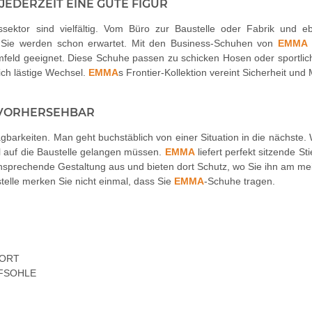
 JEDERZEIT EINE GUTE FIGUR
ssektor sind vielfältig. Vom Büro zur Baustelle oder Fabrik und 
n Sie werden schon erwartet. Mit den Business-Schuhen von
EMMA
umfeld geeignet. Diese Schuhe passen zu schicken Hosen oder sportli
ch lästige Wechsel.
EMMA
s Frontier-Kollektion vereint Sicherheit und 
UNVORHERSEHBAR
ägbarkeiten. Man geht buchstäblich von einer Situation in die nächste.
auf die Baustelle gelangen müssen.
EMMA
liefert perfekt sitzende S
sprechende Gestaltung aus und bieten dort Schutz, wo Sie ihn am mei
stelle merken Sie nicht einmal, dass Sie
EMMA
-Schuhe tragen.
FORT
UFSOHLE