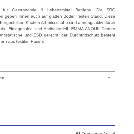
 für Gastronomie & Lebensmittel Betriebe. Die SRC
 geben Ihnen auch auf glatten Böden festen Stand. Diese
 hergestellten Küchen Arbeitsschuhe sind atmungsaktiv durch
d die Einlegesohle sind Antibakteriell. EMMA ANOUK Damen
ntistatische und ESD gerecht, der Durchtrittschutz besteht
dern aus textilen Fasern.
on.
Frage zum Artikel