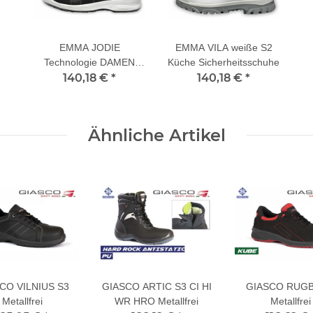
EMMA JODIE
EMMA VILA weiße S2
Technologie DAMEN
Küche Sicherheitsschuhe
140,18 €
ESD S3
*
140,18 €
*
Sicherheitsschuhe
Ähnliche Artikel
CO VILNIUS S3
GIASCO ARTIC S3 CI HI
GIASCO RUGB
Metallfrei
WR HRO Metallfrei
Metallfrei