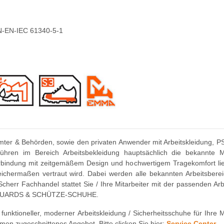
EN-EN-IEC 61340-5-1
Ämter & Behörden, sowie den privaten Anwender mit Arbeitskleidung, 
führen im Bereich Arbeitsbekleidung hauptsächlich die bekannte
Verbindung mit zeitgemäßem Design und hochwertigem Tragekomfort lief
eichermaßen vertraut wird. Dabei werden alle bekannten Arbeitsbere
Scherr Fachhandel stattet Sie / Ihre Mitarbeiter mit der passenden Ar
OE GUARDS & SCHÜTZE-SCHUHE.
unktioneller, moderner Arbeitskleidung / Sicherheitsschuhe für Ihre M
men zugeschnittenes Angebot. Bitte clicken Sie hier:
Service Center