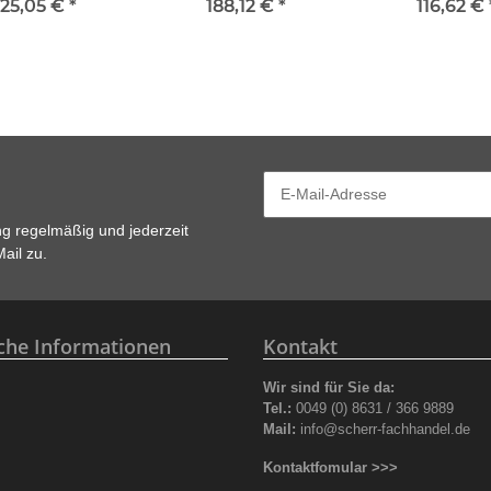
125,05 €
*
188,12 €
*
116,62 €
ng
regelmäßig und jederzeit
ail zu.
iche Informationen
Kontakt
Wir sind für Sie da:
z
Tel.:
0049 (0) 8631 / 366 9889
Mail:
info@scherr-fachhandel.de
Kontaktfomular >>>