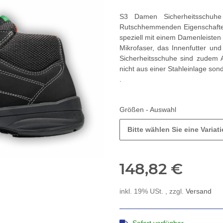
S3 Damen Sicherheitsschuhe
Rutschhemmenden Eigenschaften
speziell mit einem Damenleisten
Mikrofaser, das Innenfutter un
Sicherheitsschuhe sind zudem A
nicht aus einer Stahleinlage son
.
Größen - Auswahl
Bitte wählen Sie eine Variati
148,82 €
inkl. 19% USt. , zzgl.
Versand
Sofort verfügbar