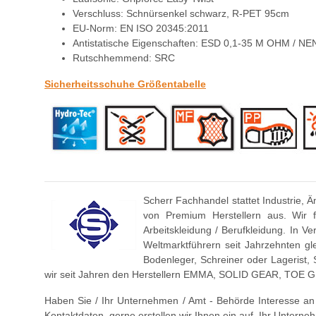
Verschluss: Schnürsenkel schwarz, R-PET 95cm
EU-Norm: EN ISO 20345:2011
Antistatische Eigenschaften: ESD 0,1-35 M OHM / N
Rutschhemmend: SRC
Sicherheitsschuhe Größentabelle
Scherr Fachhandel stattet Industrie, 
von Premium Herstellern aus. Wir 
Arbeitskleidung / Berufkleidung. In 
Weltmarktführern seit Jahrzehnten gl
Bodenleger, Schreiner oder Lagerist, 
wir seit Jahren den Herstellern EMMA, SOLID GEAR, T
Haben Sie / Ihr Unternehmen / Amt - Behörde Interesse an f
Kontaktdaten, gerne erstellen wir Ihnen ein auf Ihr Unterneh