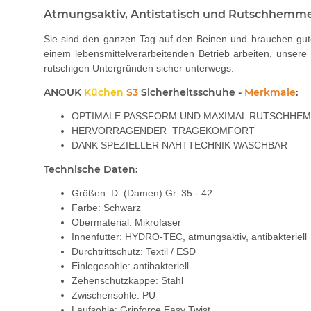
Atmungsaktiv, Antistatisch und Rutschhemm
Sie sind den ganzen Tag auf den Beinen und brauchen gu
einem lebensmittelverarbeitenden Betrieb arbeiten, unse
rutschigen Untergründen sicher unterwegs.
ANOUK
Küchen
S3
Sicherheitsschuhe -
Merkmale
:
OPTIMALE PASSFORM UND MAXIMAL RUTSCHHEM
HERVORRAGENDER TRAGEKOMFORT
DANK SPEZIELLER NAHTTECHNIK WASCHBAR
Technische Daten:
Größen: D (Damen) Gr. 35 - 42
Farbe: Schwarz
Obermaterial: Mikrofaser
Innenfutter: HYDRO-TEC, atmungsaktiv, antibakteriell
Durchtrittschutz: Textil / ESD
Einlegesohle: antibakteriell
Zehenschutzkappe: Stahl
Zwischensohle: PU
Laufsohle: Gripforce Easy Twist