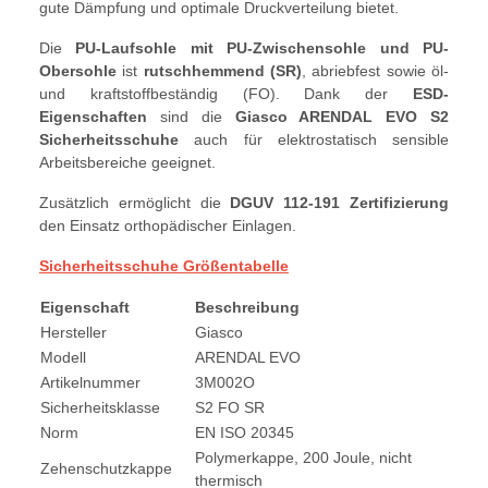
gute Dämpfung und optimale Druckverteilung bietet.
Die
PU-Laufsohle mit PU-Zwischensohle und PU-
Obersohle
ist
rutschhemmend (SR)
, abriebfest sowie öl-
und kraftstoffbeständig (FO). Dank der
ESD-
Eigenschaften
sind die
Giasco ARENDAL EVO S2
Sicherheitsschuhe
auch für elektrostatisch sensible
Arbeitsbereiche geeignet.
Zusätzlich ermöglicht die
DGUV 112-191 Zertifizierung
den Einsatz orthopädischer Einlagen.
Sicherheitsschuhe Größentabelle
Eigenschaft
Beschreibung
Hersteller
Giasco
Modell
ARENDAL EVO
Artikelnummer
3M002O
Sicherheitsklasse
S2 FO SR
Norm
EN ISO 20345
Polymerkappe, 200 Joule, nicht
Zehenschutzkappe
thermisch