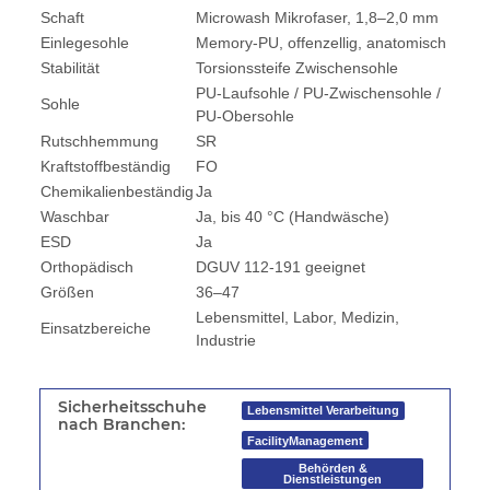
Schaft
Microwash Mikrofaser, 1,8–2,0 mm
Einlegesohle
Memory-PU, offenzellig, anatomisch
Stabilität
Torsionssteife Zwischensohle
PU-Laufsohle / PU-Zwischensohle /
Sohle
PU-Obersohle
Rutschhemmung
SR
Kraftstoffbeständig
FO
Chemikalienbeständig
Ja
Waschbar
Ja, bis 40 °C (Handwäsche)
ESD
Ja
Orthopädisch
DGUV 112-191 geeignet
Größen
36–47
Lebensmittel, Labor, Medizin,
Einsatzbereiche
Industrie
Sicherheitsschuhe
Lebensmittel Verarbeitung
nach Branchen:
FacilityManagement
Behörden &
Dienstleistungen