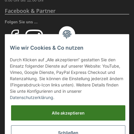
8.00 Uhr bis 12.00 Uhr
Facebook & Partner
Folgen Sie uns ...
Wie wir Cookies & Co nutzen
Ihr Fachhandel für Transport und Verladung, sowie Sicherheitsschuhe
Durch Klicken auf „Alle akzeptieren“ gestatten Sie den
und Arbeitsschutz.
Einsatz folgender Dienste auf unserer Website: YouTube,
Wir führen eine große Auswahl an qualitativ hochwertigen Arbeits- und
Vimeo, Google Dienste, PayPal Express Checkout und
Sicherheitsschuhen. Unter anderem
SCHÜTZE SCHUHE, SOLID
Ratenzahlung. Sie können die Einstellung jederzeit ändern
GEAR
oder auch
GIASCO.
(Fingerabdruck-Icon links unten). Weitere Details finden
Sie unte
Konfigurieren
und in unserer
Datenschutzerklärung
.
Webmaster Directory
https://deinshop.eu
Alle akzeptieren
Arbeitsschuhe / Sicherheitsschuhe Online Shop
Schließen
Aluminium Transportboxen / ALU Stauboxen / Aluminium