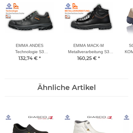
EMMA ANDES
EMMA MACK-M
S
Technologie S3
Metallverarbeitung S3
KOM
Sicherheitsschuhe
132,74 €
*
Sicherheitsschuhe
160,25 €
*
Ähnliche Artikel