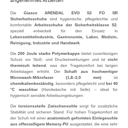
angenehmes Arbeiten
Die
Giasco ARENDAL EVO S2 FO SR
Sicherheitsschuhe
sind hygienische, pflegeleichte und
komfortable
Arbeitsschuhe der Sicherheitsklasse S2
,
speziell entwickelt für den Einsatz in
Lebensmittelindustrie, Gastronomie, Labor, Medizin,
Reinigung, Industrie und Handwerk
.
Die
200 Joule starke Polymerkappe
bietet zuverlässigen
Schutz vor Stoß- und Druckeinwirkungen und ist
nicht
thermisch leitend
, was den Tragekomfort bei langen
Arbeitstagen erhöht. Der
Schaft aus hochwertiger
Microwash-Mikrofaser (1,8–2,0 mm)
ist
chemikalienbeständig
, besonders pflegeleicht und
bei 40
°C waschbar
(Handwäsche mit Seife) – ideal für
hygienisch sensible Arbeitsumgebungen.
Die
torsionssteife Zwischensohle
sorgt für zusätzliche
Stabilität und sicheren Stand. Für hohen Tragekomfort ist
der Schuh mit einer
anatomisch geformten Einlegesohle
aus offenzelligem Memory-PU
ausgestattet, die eine sehr