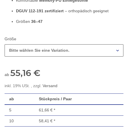
Komfortable
Memory-PU Einlegesohle
DGUV 112-191 zertifiziert
– orthopädisch geeignet
Größen
36–47
Größe
Bitte wählen Sie eine Variation.
55,16 €
ab
inkl. 19% USt. , zzgl.
Versand
ab
Stückpreis / Paar
5
61,66 €
*
10
58,41 €
*