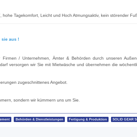
T
, hohe Tagekomfort, Leicht und Hoch Atmungsaktiv, kein störender Fu
 sie aus !
 wir Firmen / Unternehmen, Ämter & Behörden durch unseren Außendie
edarf versorgen wir Sie mit Mietwäsche und übernehmen die wöchentl
rderungen zugeschnittenes Angebot.
kümmern, sondern wir kümmern uns um Sie.
gement
Behörden & Dienstleistungen
Fertigung & Produktion
SOLID GEAR Si