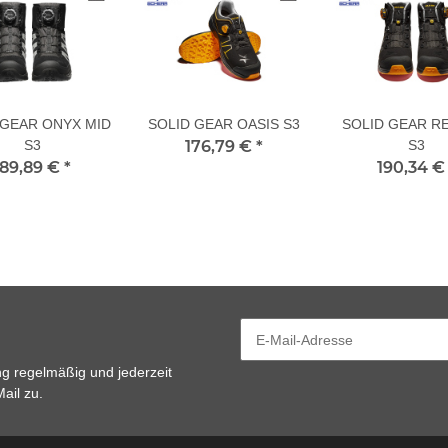
 GEAR ONYX MID
SOLID GEAR OASIS S3
SOLID GEAR R
S3
176,79 €
*
S3
189,89 €
*
190,34 
ng
regelmäßig und jederzeit
ail zu.