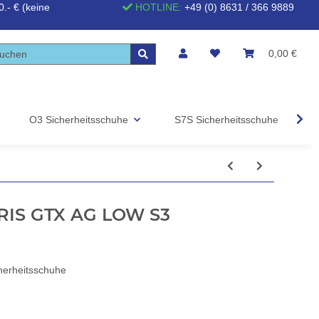
.- € (keine
HOTLINE:
+49 (0) 8631 / 366 9889
0,00 €
O3 Sicherheitsschuhe
S7S Sicherheitsschuhe
S
RIS GTX AG LOW S3
erheitsschuhe