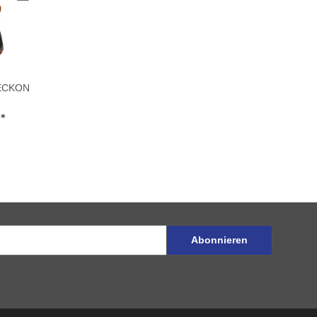
ECKON
€
*
Abonnieren