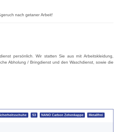
ßgeruch nach getaner Arbeit!
nst persönlich. Wir statten Sie aus mit Arbeitskleidung,
iche Abholung / Bringdienst und den Waschdienst, sowie die
cherheitsschuhe
S3
NANO Carbon Zehenkappe
Metallfrei