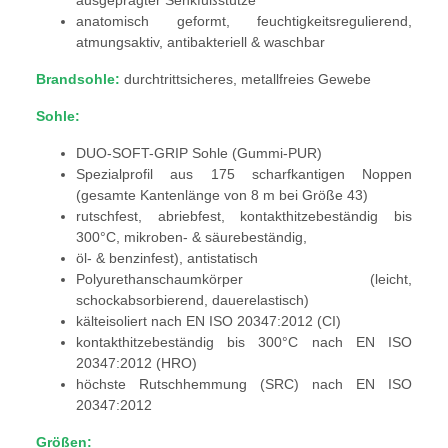
ausgeprägter Senkfußstütze
anatomisch geformt, feuchtigkeitsregulierend,
atmungsaktiv, antibakteriell & waschbar
Brandsohle:
durchtrittsicheres, metallfreies Gewebe
Sohle:
DUO-SOFT-GRIP Sohle (Gummi-PUR)
Spezialprofil aus 175 scharfkantigen Noppen
(gesamte Kantenlänge von 8 m bei Größe 43)
rutschfest, abriebfest, kontakthitzebeständig bis
300°C, mikroben- & säurebeständig,
öl- & benzinfest), antistatisch
Polyurethanschaumkörper (leicht,
schockabsorbierend, dauerelastisch)
kälteisoliert nach EN ISO 20347:2012 (CI)
kontakthitzebeständig bis 300°C nach EN ISO
20347:2012 (HRO)
höchste Rutschhemmung (SRC) nach EN ISO
20347:2012
Größen: