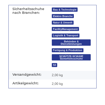
Sicherheitsschuhe
Bau & Technologie
nach Branchen:
Elektro Branche
Natur & Umwelt
FacilityManagement
Logistik & Transport
Behörden &
Dienstleistungen
Fertigung & Produktion
SCHÜTZE-SCHUHE
Sicherheitsschuhe
S3
Versandgewicht:
2,00 kg
Artikelgewicht:
2,00
kg