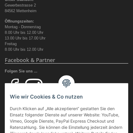
Gewerbestrasse 2
84562 Mettenheim
Öffnungszeiten:
Montag - Donnerstag
8.00 Uhr bis 12.00 Uhr
13.00 Uhr bis 17.00 Uhr
Freitag
8.00 Uhr bis 12.00 Uhr
Facebook & Partner
Folgen Sie uns ...
Wie wir Cookies & Co nutzen
Ihr Fachhandel für Transport und Verladung, sowie Sicherheitsschuhe
Durch Klicken auf „Alle akzeptieren“ gestatten Sie den
und Arbeitsschutz.
Einsatz folgender Dienste auf unserer Website: YouTube,
Wir führen eine große Auswahl an qualitativ hochwertigen Arbeits- und
Vimeo, Google Dienste, PayPal Express Checkout und
Sicherheitsschuhen. Unter anderem
SCHÜTZE SCHUHE, SOLID
Ratenzahlung. Sie können die Einstellung jederzeit ändern
GEAR
oder auch
GIASCO.