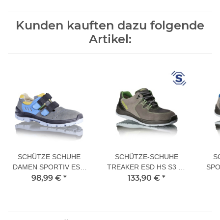
Kunden kauften dazu folgende
Artikel:
SCHÜTZE SCHUHE
SCHÜTZE-SCHUHE
S
DAMEN SPORTIV ESD
TREAKER ESD HS S3 40
SPO
98,99 €
SA S1 40 L
*
133,90 €
L
*