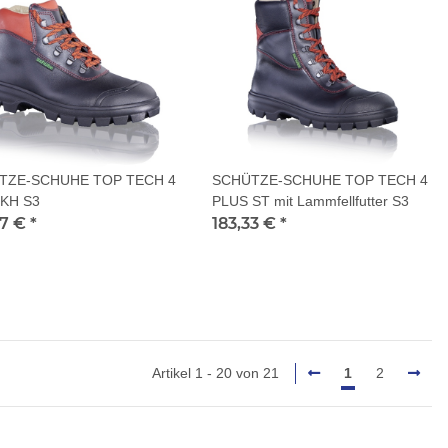
TZE-SCHUHE TOP TECH 4
SCHÜTZE-SCHUHE TOP TECH 4
KH S3
PLUS ST mit Lammfellfutter S3
37 €
*
183,33 €
*
Artikel 1 - 20 von 21
1
2