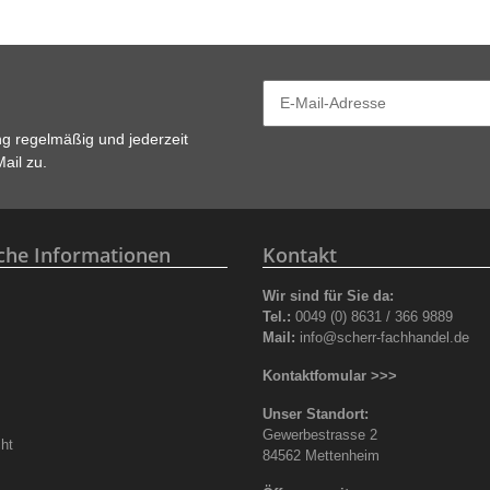
ng
regelmäßig und jederzeit
ail zu.
iche Informationen
Kontakt
Wir sind für Sie da:
z
Tel.:
0049 (0) 8631 / 366 9889
Mail:
info@scherr-fachhandel.de
Kontaktfomular >>>
Unser Standort:
Gewerbestrasse 2
ht
84562 Mettenheim