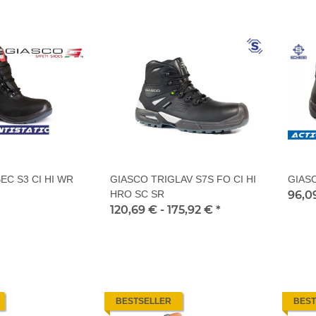
C S3 CI HI WR
GIASCO TRIGLAV S7S FO CI HI
GIAS
HRO SC SR
96,0
120,69 € -
175,92 €
*
BESTSELLER
BEST