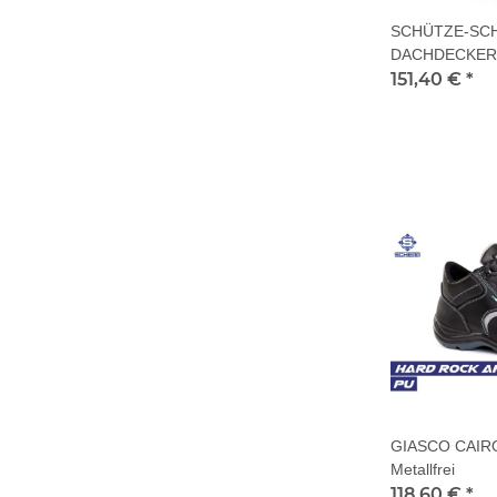
SCHÜTZE-SC
DACHDECKER
151,40 €
*
GIASCO CAIRO
Metallfrei
118,60 €
*