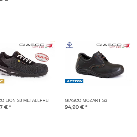
CO LION S3 METALLFREI
GIASCO MOZART S3
27 €
*
94,90 €
*