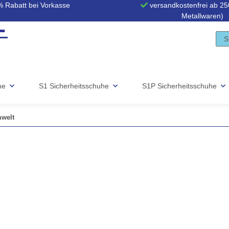
 Rabatt bei Vorkasse
versandkostenfrei ab 250
Metallwaren)
he
S1 Sicherheitsschuhe
S1P Sicherheitsschuhe
mwelt