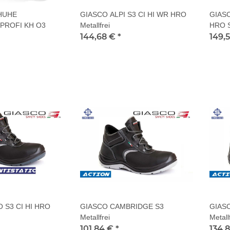
HUHE
GIASCO ALPI S3 CI HI WR HRO
GIASC
PROFI KH O3
Metallfrei
HRO 
144,68 €
*
149,
 S3 CI HI HRO
GIASCO CAMBRIDGE S3
GIAS
Metallfrei
Metall
101,84 €
*
134,