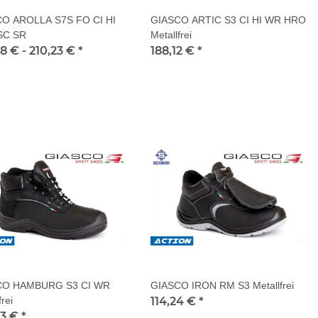
O AROLLA S7S FO CI HI
GIASCO ARTIC S3 CI HI WR HRO
SC SR
Metallfrei
58 € -
210,23 €
*
188,12 €
*
CO HAMBURG S3 CI WR
GIASCO IRON RM S3 Metallfrei
frei
114,24 €
*
83 €
*