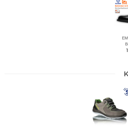
EM
B
Sic
K