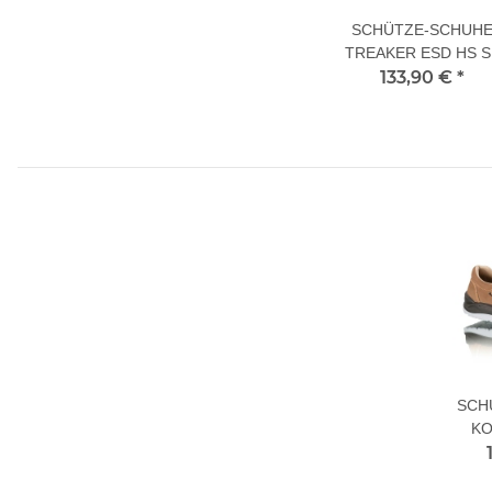
SCHÜTZE-SCHUH
TREAKER ESD HS S
133,90 €
40 L
*
SCH
KO
S