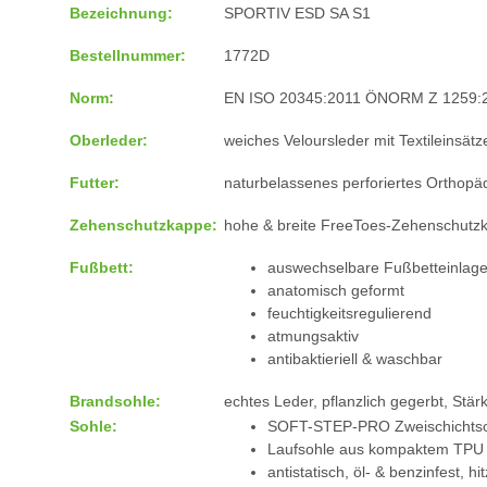
Bezeichnung:
SPORTIV ESD SA S1
Bestellnummer:
1772D
Norm:
EN ISO 20345:2011 ÖNORM Z 1259:
Oberleder:
weiches Veloursleder mit Textileinsätz
Futter:
naturbelassenes perforiertes Orthopäd
Zehenschutzkappe:
hohe & breite FreeToes-Zehenschutzka
Fußbett:
auswechselbare Fußbetteinlage
anatomisch geformt
feuchtigkeitsregulierend
atmungsaktiv
antibaktieriell & waschbar
Brandsohle:
echtes Leder, pflanzlich gegerbt, Stä
Sohle:
SOFT-STEP-PRO Zweischichts
Laufsohle aus kompaktem TPU
antistatisch, öl- & benzinfest, h