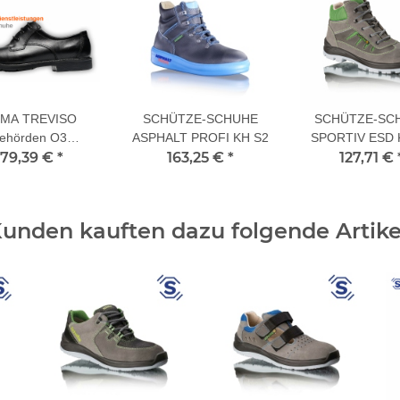
MA TREVISO
SCHÜTZE-SCHUHE
SCHÜTZE-SC
ehörden O3
ASPHALT PROFI KH S2
SPORTIV ESD 
herheitsschuhe
179,39 €
*
163,25 €
*
127,71 €
unden kauften dazu folgende Artike