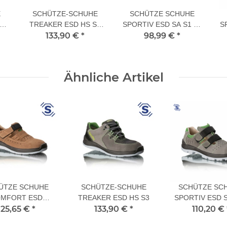
E
SCHÜTZE-SCHUHE
SCHÜTZE SCHUHE
3
TREAKER ESD HS S3
SPORTIV ESD SA S1 46
S
133,90 €
46 L
*
98,99 €
L
*
Ähnliche Artikel
ÜTZE SCHUHE
SCHÜTZE-SCHUHE
SCHÜTZE SC
MFORT ESD
TREAKER ESD HS S3
SPORTIV ESD 
ANDALEN S1
125,65 €
*
133,90 €
*
110,20 €