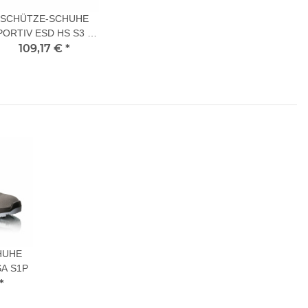
SCHÜTZE-SCHUHE
PORTIV ESD HS S3 46
109,17 €
L
*
HUHE
SA S1P
*