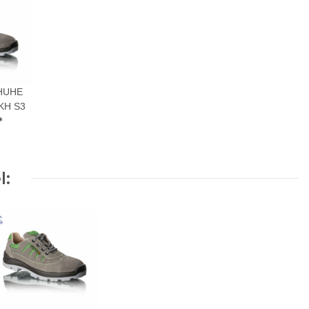
HUHE
KH S3
*
l: