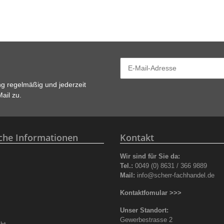
ng
regelmäßig und jederzeit
ail zu.
iche Informationen
Kontakt
Wir sind für Sie da:
z
Tel.:
0049 (0) 8631 / 366 9889
Mail:
info@scherr-fachhandel.de
Kontaktfomular >>>
Unser Standort:
Gewerbestrasse 2