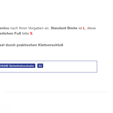
enlos
nach Ihren Vorgaben an.
Standard Breite
ist
L
, diese
ierlichen Fuß
bitte
S
.
sel durch praktischen Klettverschluß
HUHE Sicherheitsschuhe
S1