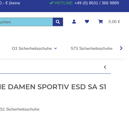
.- € (keine
HOTLINE:
+49 (0) 8631 / 366 9889
0,00 €
O3 Sicherheitsschuhe
S7S Sicherheitsschuhe
S
E DAMEN SPORTIV ESD SA S1
 Sicherheitsschuhe