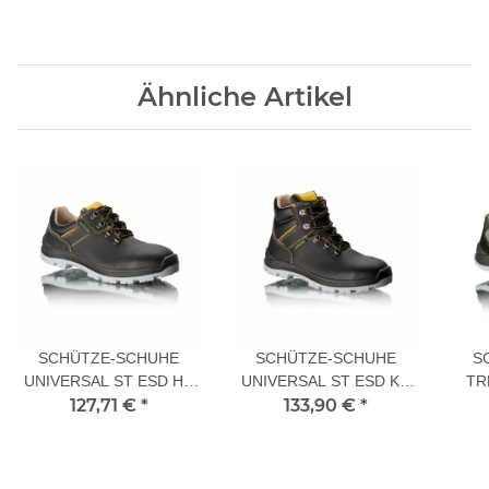
Ähnliche Artikel
SCHÜTZE-SCHUHE
SCHÜTZE-SCHUHE
S
UNIVERSAL ST ESD HS
UNIVERSAL ST ESD KH
TR
127,71 €
S3
*
133,90 €
S3
*