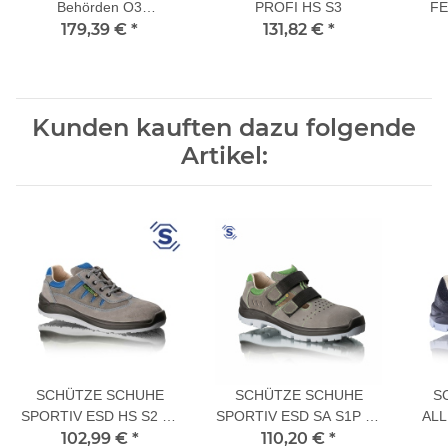
Behörden O3
PROFI HS S3
FE
Sicherheitsschuhe
179,39 €
*
131,82 €
*
Kunden kauften dazu folgende
Artikel:
SCHÜTZE SCHUHE
SCHÜTZE SCHUHE
S
SPORTIV ESD HS S2 43
SPORTIV ESD SA S1P 45
ALL
102,99 €
XL
*
110,20 €
L
*