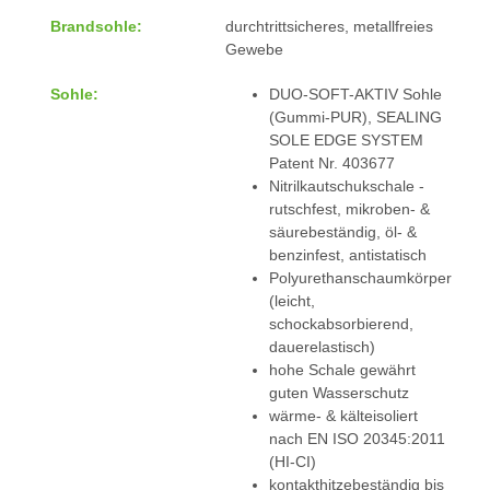
Brandsohle:
durchtrittsicheres, metallfreies
Gewebe
Sohle:
DUO-SOFT-AKTIV Sohle
(Gummi-PUR), SEALING
SOLE EDGE SYSTEM
Patent Nr. 403677
Nitrilkautschukschale -
rutschfest, mikroben- &
säurebeständig, öl- &
benzinfest, antistatisch
Polyurethanschaumkörper
(leicht,
schockabsorbierend,
dauerelastisch)
hohe Schale gewährt
guten Wasserschutz
wärme- & kälteisoliert
nach EN ISO 20345:2011
(HI-CI)
kontakthitzebeständig bis