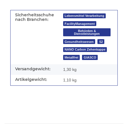
Sicherheitsschuhe
Lebensmittel Verarbeitung
nach Branchen:
FacilityManagement
Behörden &
Dienstleistungen
Gesundheitswesen
S2
NANO Carbon Zehenkappe
Metallfrei
GIASCO
Versandgewicht:
1,30 kg
Artikelgewicht:
1,10
kg