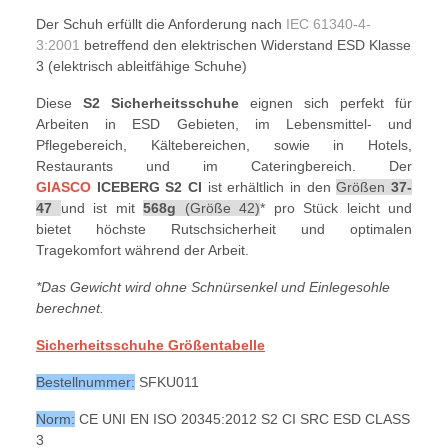
Der Schuh erfüllt die Anforderung nach
IEC 61340-4-
3:2001
betreffend den elektrischen Widerstand ESD Klasse
3 (elektrisch ableitfähige Schuhe)
Diese
S2 Sicherheitsschuhe
eignen sich perfekt für
Arbeiten in ESD Gebieten, im Lebensmittel- und
Pflegebereich, Kältebereichen, sowie in Hotels,
Restaurants und im Cateringbereich. Der
GIASCO
ICEBERG S2 CI
ist erhältlich in den
Größen
37-
47
und ist mit
568g
(Größe 42)
*
pro Stück leicht und
bietet höchste Rutschsicherheit und optimalen
Tragekomfort während der Arbeit.
*Das Gewicht wird ohne Schnürsenkel und Einlegesohle
berechnet.
Sicherheitsschuhe Größentabelle
Bestellnummer:
SFKU011
Norm:
CE UNI EN ISO 20345:2012 S2 CI SRC ESD CLASS
3