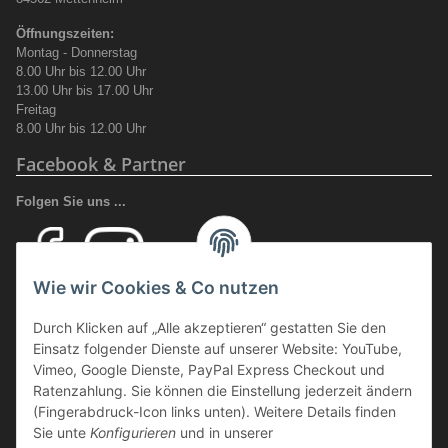
Öffnungszeiten:
Montag - Donnerstag
8.00 Uhr bis 12.00 Uhr
13.00 Uhr bis 17.00 Uhr
Freitag
8.00 Uhr bis 12.00 Uhr
Facebook & Partner
Folgen Sie uns ...
Wie wir Cookies & Co nutzen
Ihr Fachhandel für Transport und Verladung, sowie Sicherheitsschuhe
Durch Klicken auf „Alle akzeptieren“ gestatten Sie den
und Arbeitsschutz.
Einsatz folgender Dienste auf unserer Website: YouTube,
Wir führen eine große Auswahl an qualitativ hochwertigen Arbeits- und
Vimeo, Google Dienste, PayPal Express Checkout und
Sicherheitsschuhen. Unter anderem
SCHÜTZE SCHUHE, SOLID
Ratenzahlung. Sie können die Einstellung jederzeit ändern
GEAR
oder auch
GIASCO.
(Fingerabdruck-Icon links unten). Weitere Details finden
Sie unte
Konfigurieren
und in unserer