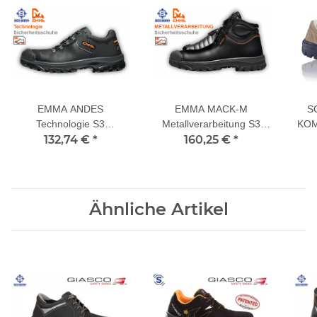
EMMA ANDES
EMMA MACK-M
S
Technologie S3
Metallverarbeitung S3
KOM
Sicherheitsschuhe
132,74 €
*
Sicherheitsschuhe
160,25 €
*
Ähnliche Artikel