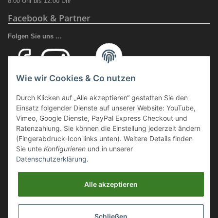
8.00 Uhr bis 12.00 Uhr
Facebook & Partner
Folgen Sie uns ...
Wie wir Cookies & Co nutzen
Ihr Fachhandel für Transport und Verladung, sowie Sicherheitsschuhe
Durch Klicken auf „Alle akzeptieren“ gestatten Sie den
und Arbeitsschutz.
Einsatz folgender Dienste auf unserer Website: YouTube,
Wir führen eine große Auswahl an qualitativ hochwertigen Arbeits- und
Vimeo, Google Dienste, PayPal Express Checkout und
Sicherheitsschuhen. Unter anderem
SCHÜTZE SCHUHE, SOLID
Ratenzahlung. Sie können die Einstellung jederzeit ändern
GEAR
oder auch
GIASCO.
(Fingerabdruck-Icon links unten). Weitere Details finden
Sie unte
Konfigurieren
und in unserer
Datenschutzerklärung
.
Webmaster Directory
https://deinshop.eu
Alle akzeptieren
Arbeitsschuhe / Sicherheitsschuhe Online Shop
Schließen
Aluminium Transportboxen / ALU Stauboxen / Aluminium