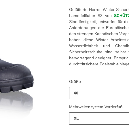
Gefütterte Herren Winter Sicher
Lammfellfutter S3 von
SCHÜT
Standfestigkeit, entworfen für die
Anforderungen der Europäische
den strengen Kanadischen Vor
haben diese Winter Arbeitssti
Wasserdichtheit und Chemika
Sicherheitsschuhe sind selbst 
hervorragend geeignet. Entspri
durchtrittsichere Edelstahleinlag
Größe
40
Mehrweitensystem Vorderfuß
XL