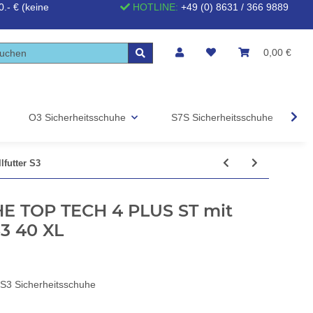
.- € (keine
HOTLINE:
+49 (0) 8631 / 366 9889
0,00 €
O3 Sicherheitsschuhe
S7S Sicherheitsschuhe
S
futter S3
 TOP TECH 4 PLUS ST mit
3 40 XL
 Sicherheitsschuhe