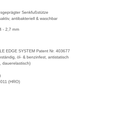
usgeprägter Senkfußstütze
ktiv, antibakteriell & waschbar
,4 - 2,7 mm
LE EDGE SYSTEM Patent Nr. 403677
ständig, öl- & benzinfest, antistatisch
 dauerelastisch)
)
2011 (HRO)