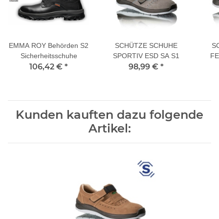
EMMA ROY Behörden S2
SCHÜTZE SCHUHE
S
Sicherheitsschuhe
SPORTIV ESD SA S1
FE
106,42 €
*
98,99 €
*
Kunden kauften dazu folgende
Artikel: