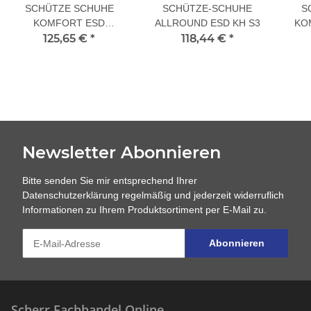
SCHÜTZE SCHUHE
SCHÜTZE-SCHUHE
S
KOMFORT ESD
ALLROUND ESD KH S3
KO
SANDALEN S1
125,65 €
*
118,44 €
*
Newsletter Abonnieren
Bitte senden Sie mir entsprechend Ihrer
Datenschutzerklärung
regelmäßig und jederzeit widerruflich
Informationen zu Ihrem Produktsortiment per E-Mail zu.
Abonnieren
Scherr Fachhandel Online