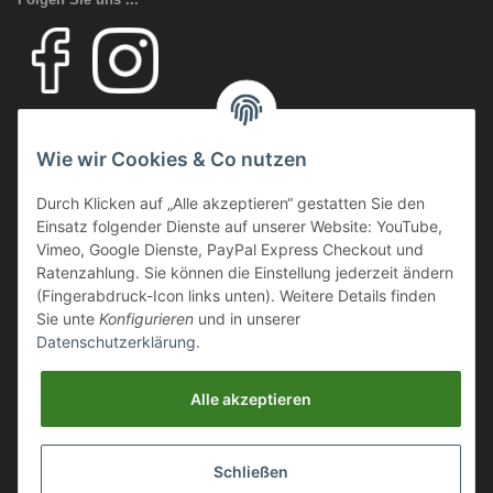
Ihr Fachhandel für Transport und Verladung, sowie Sicherheitsschuhe
und Arbeitsschutz.
Wie wir Cookies & Co nutzen
Wir führen eine große Auswahl an qualitativ hochwertigen Arbeits- und
Sicherheitsschuhen. Unter anderem
SCHÜTZE SCHUHE, SOLID
Durch Klicken auf „Alle akzeptieren“ gestatten Sie den
GEAR
oder auch
GIASCO.
Einsatz folgender Dienste auf unserer Website: YouTube,
Vimeo, Google Dienste, PayPal Express Checkout und
Ratenzahlung. Sie können die Einstellung jederzeit ändern
Webmaster Directory
(Fingerabdruck-Icon links unten). Weitere Details finden
https://deinshop.eu
Sie unte
Konfigurieren
und in unserer
Datenschutzerklärung
.
Arbeitsschuhe / Sicherheitsschuhe Online Shop
Alle akzeptieren
Aluminium Transportboxen / ALU Stauboxen / Aluminium
Auffahrrampen
Schließen
* Alle Preise inkl. gesetzlicher USt., zzgl.
Versand