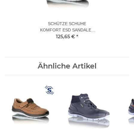
SCHÜTZE SCHUHE
KOMFORT ESD SANDALEN
125,65 €
S1 41 XL
*
Ähnliche Artikel