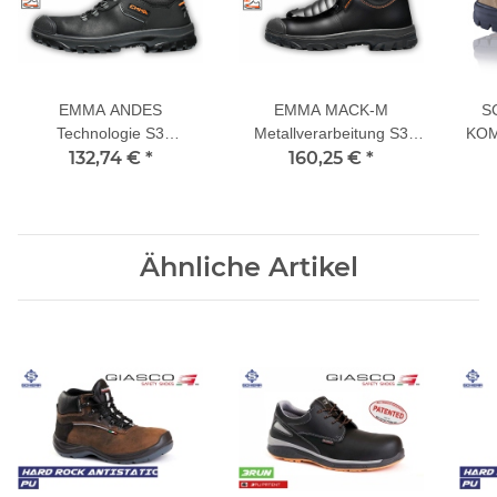
EMMA ANDES
EMMA MACK-M
S
Technologie S3
Metallverarbeitung S3
KOM
Sicherheitsschuhe
132,74 €
*
Sicherheitsschuhe
160,25 €
*
Ähnliche Artikel