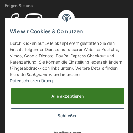
Folgen Sie uns ...
Wie wir Cookies & Co nutzen
Ihr Fachhandel für Transport und Verladung, sowie Sicherheitsschuhe
Durch Klicken auf „Alle akzeptieren“ gestatten Sie den
und Arbeitsschutz.
Einsatz folgender Dienste auf unserer Website: YouTube,
Wir führen eine große Auswahl an qualitativ hochwertigen Arbeits- und
Vimeo, Google Dienste, PayPal Express Checkout und
Sicherheitsschuhen. Unter anderem
SCHÜTZE SCHUHE, SOLID
Ratenzahlung. Sie können die Einstellung jederzeit ändern
GEAR
oder auch
GIASCO.
(Fingerabdruck-Icon links unten). Weitere Details finden
Sie unte
Konfigurieren
und in unserer
Datenschutzerklärung
.
Webmaster Directory
https://deinshop.eu
Alle akzeptieren
Arbeitsschuhe / Sicherheitsschuhe Online Shop
Schließen
Aluminium Transportboxen / ALU Stauboxen / Aluminium
Auffahrrampen
Konfigurieren
* Alle Preise inkl. gesetzlicher USt., zzgl.
Versand