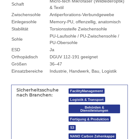
Micro-tech Mikrofaser (Wildlederoptik)
Schaft
& Textil
Zwischensohle
Antiperforations-Verbundgewebe
Einlegesohle
Memory-PU, offenzellig, anatomisch
Stabilität
Torsionssteife Zwischensohle
PU-Laufsohle / PU-Zwischensohle /
Sohle
PU-Obersohle
ESD
Ja
Orthopädisch
DGUV 112-191 geeignet
Größen
36–47
Einsatzbereiche
Industrie, Handwerk, Bau, Logistik
Sicherheitsschuhe
FacilityManagement
nach Branchen:
Logistik & Transport
Behörden &
Dienstleistungen
Fertigung & Produktion
S3
NANO Carbon Zehenkappe