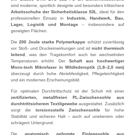
sind moderne, sportlich designte und besonders trittsichere
Arbeitsschuhe der Sicherheitsklasse S3L
, ideal für den
professionellen Einsatz in
Industrie, Handwerk, Bau,
Lager, Logistik und Montage
– insbesondere auf
geneigten Flächen.
Die
200 Joule starke Polymerkappe
schützt zuverlässig
vor Stoß- und Druckeinwirkungen und ist
nicht thermisch
leitend
, was den Tragekomfort auch bei wechselnden
Temperaturen erhöht. Der
Schaft aus hochwertiger
Micro-tech Mikrofaser in Wildlederoptik (1,8–2,0 mm)
überzeugt durch hohe Abriebfestigkeit, Pflegeleichtigkeit
und ein modernes Erscheinungsbild.
Für optimalen Durchtrittschutz ist der Schuh mit einer
zertifizierten, metallfreien PL-Zwischensohle aus
durchtrittsicherem Textilgewebe
ausgestattet. Zusätzlich
sorgt die
torsionssteife Zwischensohle
für hohe
Stabilität und sicheren Halt – auch auf unebenem oder
schrägem Untergrund.
Die
anatomisch geformte Einlegesohle aus