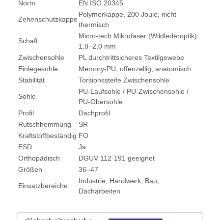
Norm
EN ISO 20345
Polymerkappe, 200 Joule, nicht
Zehenschutzkappe
thermisch
Micro-tech Mikrofaser (Wildlederoptik),
Schaft
1,8–2,0 mm
Zwischensohle
PL durchtrittsicheres Textilgewebe
Einlegesohle
Memory-PU, offenzellig, anatomisch
Stabilität
Torsionssteife Zwischensohle
PU-Laufsohle / PU-Zwischensohle /
Sohle
PU-Obersohle
Profil
Dachprofil
Rutschhemmung
SR
Kraftstoffbeständig
FO
ESD
Ja
Orthopädisch
DGUV 112-191 geeignet
Größen
36–47
Industrie, Handwerk, Bau,
Einsatzbereiche
Dacharbeiten