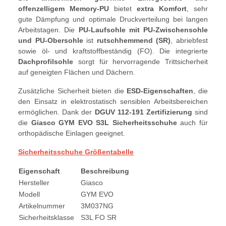
offenzelligem Memory-PU
bietet
extra Komfort
, sehr
gute Dämpfung und optimale Druckverteilung bei langen
Arbeitstagen. Die
PU-Laufsohle mit PU-Zwischensohle
und PU-Obersohle
ist
rutschhemmend (SR)
, abriebfest
sowie öl- und kraftstoffbeständig (FO). Die integrierte
Dachprofilsohle
sorgt für hervorragende Trittsicherheit
auf geneigten Flächen und Dächern.
Zusätzliche Sicherheit bieten die
ESD-Eigenschaften
, die
den Einsatz in elektrostatisch sensiblen Arbeitsbereichen
ermöglichen. Dank der
DGUV 112-191 Zertifizierung
sind
die
Giasco GYM EVO S3L Sicherheitsschuhe
auch für
orthopädische Einlagen geeignet.
Sicherheitsschuhe Größentabelle
Eigenschaft
Beschreibung
Hersteller
Giasco
Modell
GYM EVO
Artikelnummer
3M037NG
Sicherheitsklasse
S3L FO SR