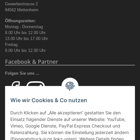
Gewerbestrasse 2
84562 Mettenheim
Öffnungszeiten:
Montag - Donnerstag
8.00 Uhr bis 12.00 Uhr
13.00 Uhr bis 17.00 Uhr
Freitag
8.00 Uhr bis 12.00 Uhr
Facebook & Partner
Folgen Sie uns ...
Wie wir Cookies & Co nutzen
Ihr Fachhandel für Transport und Verladung, sowie Sicherheitsschuhe
Durch Klicken auf „Alle akzeptieren“ gestatten Sie den
und Arbeitsschutz.
Einsatz folgender Dienste auf unserer Website: YouTube,
Wir führen eine große Auswahl an qualitativ hochwertigen Arbeits- und
Vimeo, Google Dienste, PayPal Express Checkout und
Sicherheitsschuhen. Unter anderem
SCHÜTZE SCHUHE, SOLID
Ratenzahlung. Sie können die Einstellung jederzeit ändern
GEAR
oder auch
GIASCO.
(Fingerabdruck-Icon links unten). Weitere Details finden