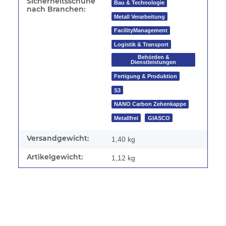
Sicherheitsschuhe
Bau & Technologie
nach Branchen:
Metall Verarbeitung
FacilityManagement
Logistik & Transport
Behörden &
Dienstleistungen
Fertigung & Produktion
S3
NANO Carbon Zehenkappe
Metallfrei
GIASCO
Versandgewicht:
1,40 kg
Artikelgewicht:
1,12
kg