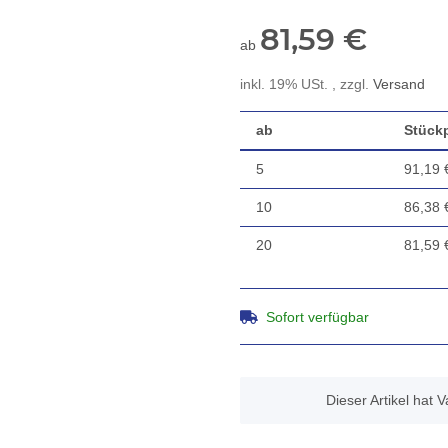
81,59 €
ab
inkl. 19% USt. , zzgl.
Versand
ab
Stückp
5
91,19 
10
86,38 
20
81,59 
Sofort verfügbar
x
Dieser Artikel hat 