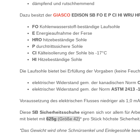
dämpfend und rutschhemmend
Dazu besitzt der
GIASCO
EDISON SB FO E P CI HI WRU 
FO
Kohlenwasserstoff-beständige Laufsohle
E
Energieaufnahme der Ferse
HRO
hitzebeständige Sohle
P
durchtrittssichere Sohle
CI
Kälteisolierung der Sohle bis -17°C
HI
Hitzebeständige Sohle
Die Laufsohle bietet bei Erfüllung der Vorgaben (keine Feuch
elektrischer Widerstand gem. der kanadischen Norm
C
elektrischer Widerstand gem. der Norm
ASTM 2413 -
Voraussetzung des elektrischen Flusses niedriger als 1,0 mA
Diese
SB Sicherheitsschuhe
eignen sich vor allem für Arbe
mit bietet mit
625g
(Größe 42)
*
pro Stück höchste Sicherheit
*Das Gewicht wird ohne Schnürsenkel und Einlegesohle ber