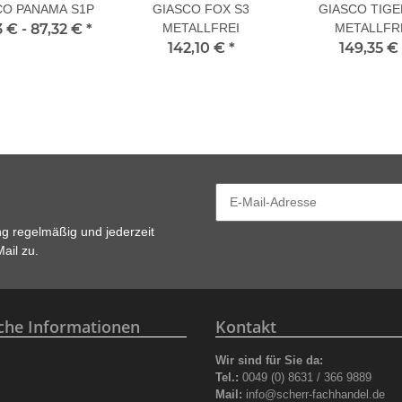
CO PANAMA S1P
GIASCO FOX S3
GIASCO TIGE
3 € -
87,32 €
*
METALLFREI
METALLFR
142,10 €
*
149,35 €
ng
regelmäßig und jederzeit
ail zu.
iche Informationen
Kontakt
Wir sind für Sie da:
z
Tel.:
0049 (0) 8631 / 366 9889
Mail:
info@scherr-fachhandel.de