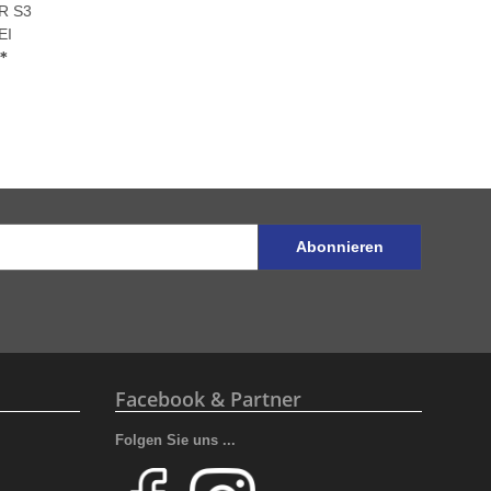
R S3
EI
*
Abonnieren
Facebook & Partner
Folgen Sie uns ...