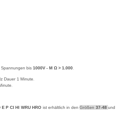
bei Spannungen bis
1000V - M Ω > 1.000
.
z Dauer 1 Minute.
Minute.
 E P CI HI WRU HRO
ist erhältlich in den
Größen
37-48
und