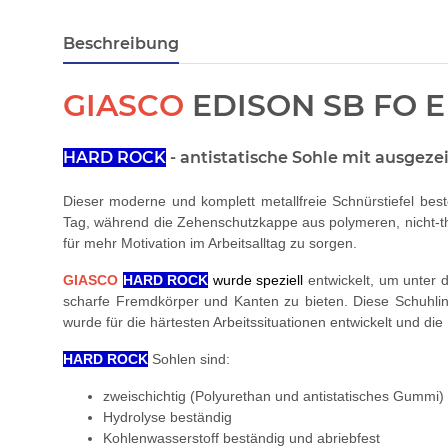
Beschreibung
GIASCO
EDISON SB FO E 
HARD ROCK
- antistatische Sohle mit ausge
Dieser moderne und komplett metallfreie Schnürstiefel b
Tag, während die Zehenschutzkappe aus polymeren, nicht-ther
für mehr Motivation im Arbeitsalltag zu sorgen.
GIASCO
HARD ROCK
wurde speziell
entwickelt, um unter 
scharfe Fremdkörper und Kanten zu bieten. Diese Schuhlin
wurde für die härtesten Arbeitssituationen entwickelt und di
HARD ROCK
Sohlen sind:
zweischichtig (Polyurethan und antistatisches Gummi)
Hydrolyse beständig
Kohlenwasserstoff beständig und abriebfest