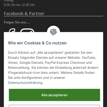
Freitag
8.00 Uhr bis 12.00 Uhr
Facebook & Partner
Folgen Sie uns ...
Wie wir Cookies & Co nutzen
Ihr Fachhandel für Transport und Verladung, sowie Sicherheitsschuhe
Durch Klicken auf „Alle akzeptieren“ gestatten Sie den
und Arbeitsschutz.
Einsatz folgender Dienste auf unserer Website: YouTube,
Wir führen eine große Auswahl an qualitativ hochwertigen Arbeits- und
Vimeo, Google Dienste, PayPal Express Checkout und
Sicherheitsschuhen. Unter anderem
SCHÜTZE SCHUHE, SOLID
Ratenzahlung. Sie können die Einstellung jederzeit ändern
GEAR
oder auch
GIASCO.
(Fingerabdruck-Icon links unten). Weitere Details finden
Sie unte
Konfigurieren
und in unserer
Datenschutzerklärung
.
Webmaster Directory
https://deinshop.eu
Alle akzeptieren
Arbeitsschuhe / Sicherheitsschuhe Online Shop