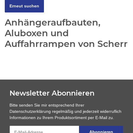
Erneut suchen
Anhängeraufbauten,
Aluboxen und
Auffahrrampen von Scherr
Fachhandel
Entdecken Sie Lösungen von Scherr Fachhandel rund um
Anhänger, Fahrzeuge und Transport. Das Sortiment umfasst
unter anderem passgenaue Anhängeraufbauten, robuste
Aluboxen sowie Auffahrrampen und Verladeschienen in
Newsletter Abonnieren
verschiedenen Abmessungen und Traglasten. Bei Fragen zur
passenden Ausführung erhalten Sie eine persönliche und
fachkundige Beratung.
Bitte senden Sie mir entsprechend Ihrer
Datenschutzerklärung
regelmäßig und jederzeit widerruflich
Informationen zu Ihrem Produktsortiment per E-Mail zu.
Abonnieren