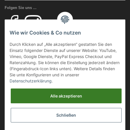
Folgen Sie uns ...
Wie wir Cookies & Co nutzen
Ihr Fachhandel für Transport und Verladung, sowie Sicherheitsschuhe
Durch Klicken auf „Alle akzeptieren“ gestatten Sie den
und Arbeitsschutz.
Einsatz folgender Dienste auf unserer Website: YouTube,
Wir führen eine große Auswahl an qualitativ hochwertigen Arbeits- und
Vimeo, Google Dienste, PayPal Express Checkout und
Sicherheitsschuhen. Unter anderem
SCHÜTZE SCHUHE, SOLID
Ratenzahlung. Sie können die Einstellung jederzeit ändern
GEAR
oder auch
GIASCO.
(Fingerabdruck-Icon links unten). Weitere Details finden
Sie unte
Konfigurieren
und in unserer
Datenschutzerklärung
.
Webmaster Directory
https://deinshop.eu
Alle akzeptieren
Arbeitsschuhe / Sicherheitsschuhe Online Shop
Schließen
Aluminium Transportboxen / ALU Stauboxen / Aluminium
Auffahrrampen