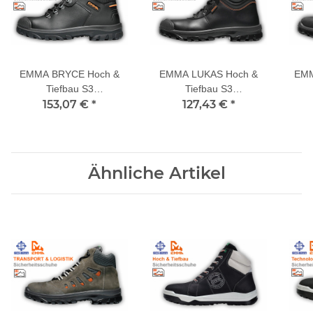
EMMA BRYCE Hoch &
EMMA LUKAS Hoch &
EMM
Tiefbau S3
Tiefbau S3
Sicherheitsschuhe
153,07 €
*
Sicherheitsschuhe
127,43 €
*
S
Ähnliche Artikel